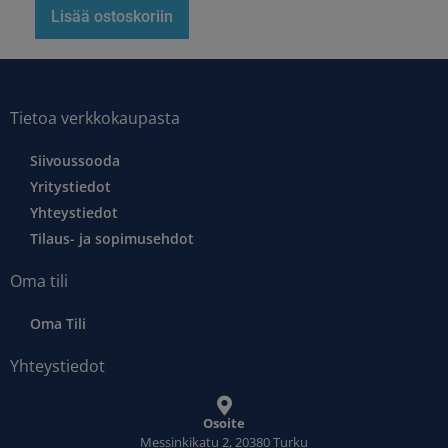
Lisää ostoskoriin
Tietoa verkkokaupasta
Siivoussooda
Yritystiedot
Yhteystiedot
Tilaus- ja sopimusehdot
Oma tili
Oma Tili
Yhteystiedot
Osoite
Messinkikatu 2, 20380 Turku