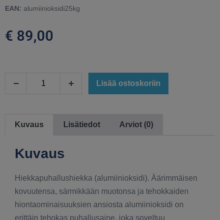
EAN:
alumiinioksidi25kg
€
89,00
Lisää ostoskoriin
Kuvaus
Lisätiedot
Arviot (0)
Kuvaus
Hiekkapuhallushiekka (alumiinioksidi). Äärimmäisen
kovuutensa, särmikkään muotonsa ja tehokkaiden
hiontaominaisuuksien ansiosta alumiinioksidi on
erittäin tehokas puhallusaine, joka soveltuu