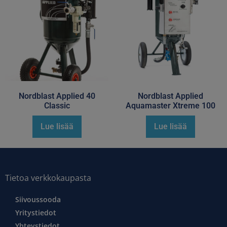
Nordblast Applied 40
Nordblast Applied
Classic
Aquamaster Xtreme 100
Lue lisää
Lue lisää
Tietoa verkkokaupasta
Siivoussooda
Yritystiedot
Yhteystiedot