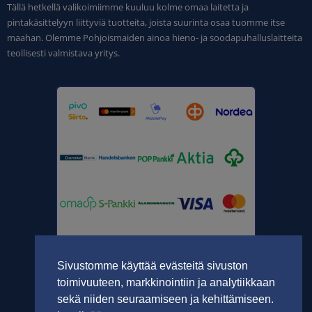
Tällä hetkellä valikoimiimme kuuluu kolme omaa laitetta ja
pintakäsittelyyn liittyviä tuotteita, joista suurinta osaa tuomme itse
maahan. Olemme Pohjoismaiden ainoa hieno- ja soodapuhalluslaitteita
teollisesti valmistava yritys.
Sivustomme käyttää evästeitä sivuston
toimivuuteen, markkinointiin ja analytiikkaan
sekä niiden seuraamiseen ja kehittämiseen.