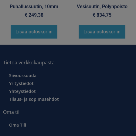
Puhallussuutin, 10mm
Vesisuutin, Pölynpoisto
€
249,38
€
834,75
Lisää ostoskoriin
Lisää ostoskoriin
Tietoa verkkokaupasta
Siivoussooda
Yritystiedot
Yhteystiedot
Tilaus- ja sopimusehdot
Oma tili
Oma Tili