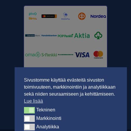
Sivustomme käyttää evästeitä sivuston
toimivuuteen, markkinointiin ja analytiikkaan
sekä niiden seuraamiseen ja kehittämiseen.
Lue lisää
Tekninen
Tekninen
Markkinointi
Markkinointi
Analytiikka
Analytiikka